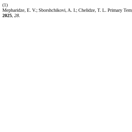
(1)
Mepharidze, E. V.; Sborshchikovi, A. I.; Chelidze, T. L. Primary T
2025
,
28
.