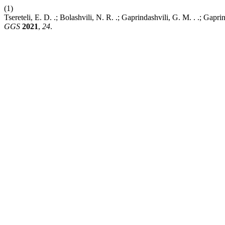
(1)
Tsereteli, E. D. .; Bolashvili, N. R. .; Gaprindashvili, G. M. . .; Gapr
GGS
2021
,
24
.