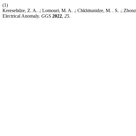
(1)
Kereselidze, Z. A. .; Lomouri, M. A. .; Chkhitunidze, M. . S. .; Zhon
Electrical Anomaly.
GGS
2022
,
25
.